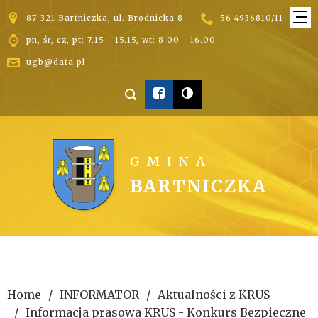


87-321 Bartniczka, ul. Brodnicka 8
56 4936810/11

pn, śr, cz, pt: 7.15 - 15.15, wt: 8.00 - 16.00

ugb@data.pl



GMINA
BARTNICZKA
Home
INFORMATOR
Aktualności z KRUS
Informacja prasowa KRUS - Konkurs Bezpieczne