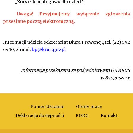
„Kurs e-learningowy dla dzieci”.
Uwaga! Przyjmujemy wyłącznie zgłoszenia
przesłane pocztą elektroniczną.
Informacji udziela sekretariat Biura Prewencji, tel. (22) 592
64 10, e-mail:
bp@krus.gov.pl
Informacja przekazana za pośrednictwem OR KRUS
w Bydgoszczy
Pomoc Ukrainie
Oferty pracy
Deklaracja dostępności
RODO
Kontakt