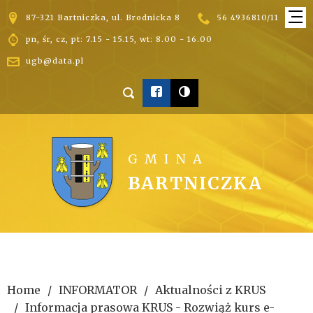


87-321 Bartniczka, ul. Brodnicka 8
56 4936810/11

pn, śr, cz, pt: 7.15 - 15.15, wt: 8.00 - 16.00

ugb@data.pl



GMINA
BARTNICZKA
Home
INFORMATOR
Aktualności z KRUS
Informacja prasowa KRUS - Rozwiąż kurs e-