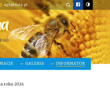


ugb@data.pl


MACJE
GALERIA
INFORMATOR
a roku 2024