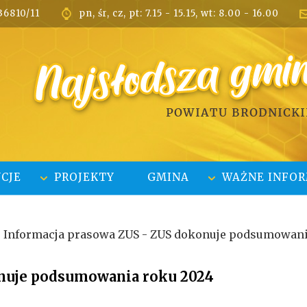
36810/11
pn, śr, cz, pt: 7.15 - 15.15, wt: 8.00 - 16.00

CJE
PROJEKTY
GMINA
WAŻNE INFOR
Informacja prasowa ZUS - ZUS dokonuje podsumowani
onuje podsumowania roku 2024