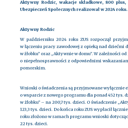
Aktywny Rodzic, wakacje składkowe, 800 plus, 
Ubezpieczeń Społecznych realizował w 2024 roku.
Aktywny Rodzic
W październiku 2024 roku ZUS rozpoczął przyjm
w łączeniu pracy zawodowej z opieką nad dziećmi d
w żłobku” oraz „Aktywnie w domu”. W zależności od 
o niepełnosprawności z odpowiednimi wskazaniami
pomorskim.
Wnioski o świadczenia są przyjmowane wyłącznie el
o wsparcie z nowego programu dla ponad 452 tys. d
w żłobku” – na 200,7 tys. dzieci. O świadczenie „A
123,3 tys. dzieci. Do końca roku ZUS wypłacił łączn
roku złożono w ramach programu wnioski dotycząc
22 tys. dzieci.