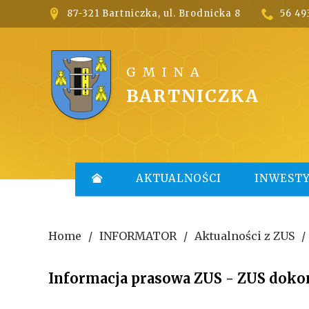
87-321 Bartniczka, ul. Brodnicka 8
56 49


GMINA
BARTNICZKA
AKTUALNOŚCI
INWESTY

Home
INFORMATOR
Aktualności z ZUS
Informacja prasowa ZUS - ZUS dok