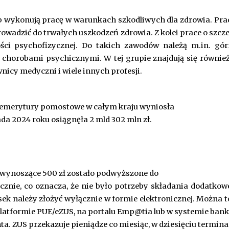
b wykonują pracę w warunkach szkodliwych dla zdrowia. Pr
owadzić do trwałych uszkodzeń zdrowia. Z kolei prace o szcz
ości psychofizycznej. Do takich zawodów należą m.in. gór
i chorobami psychicznymi. W tej grupie znajdują się równie
icy medyczni i wiele innych profesji.
h emerytury pomostowe w całym kraju wyniosła
ada 2024 roku osiągnęła 2 mld 302 mln zł.
 wynoszące 500 zł zostało podwyższone do
znie, co oznacza, że nie było potrzeby składania dodatkow
sek należy złożyć wyłącznie w formie elektronicznej. Można t
 platformie PUE/eZUS, na portalu Emp@tia lub w systemie ban
 ZUS przekazuje pieniądze co miesiąc, w dziesięciu termina