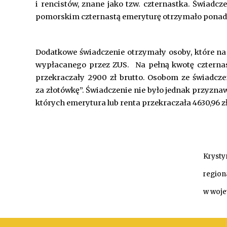
i rencistów, znane jako tzw. czternastka. Świadc
pomorskim czternastą emeryturę otrzymało ponad 38
Dodatkowe świadczenie otrzymały osoby, które na
wypłacanego przez ZUS. Na pełną kwotę czternastk
przekraczały 2900 zł brutto. Osobom ze świadcz
za złotówkę”. Świadczenie nie było jednak przyznawa
których emerytura lub renta przekraczała 4630,96 zł
Krysty
region
w woj