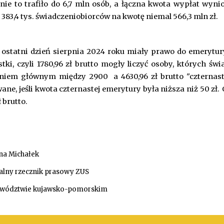
zenie to trafiło do 6,7 mln osób, a łączna kwota wypłat wy
3,4 tys. świadczeniobiorców na kwotę niemal 566,3 mln zł.
 ostatni dzień sierpnia 2024 roku miały prawo do emerytur
i, czyli 1780,96 zł brutto mogły liczyć osoby, których świ
eniem głównym między 2900 a 4630,96 zł brutto "czternast
ne, jeśli kwota czternastej emerytury była niższa niż 50 zł.
 brutto.
na Michałek
alny rzecznik prasowy ZUS
ewództwie kujawsko-pomorskim