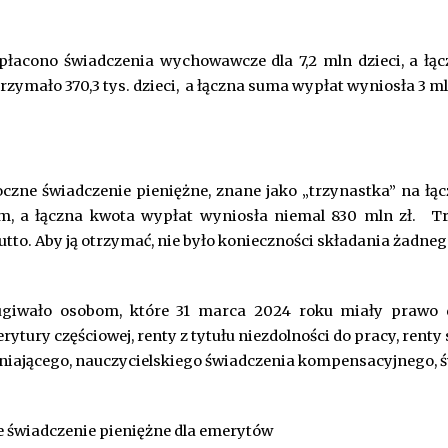
płacono świadczenia wychowawcze dla 7,2 mln dzieci, a łą
mało 370,3 tys. dzieci, a łączna suma wypłat wyniosła 3 mld
zne świadczenie pieniężne, znane jako „trzynastka” na łąc
m, a łączna kwota wypłat wyniosła niemal 830 mln zł.
Tr
utto. Aby ją otrzymać, nie było konieczności składania żadne
ługiwało osobom, które 31 marca 2024 roku miały prawo
tury częściowej, renty z tytułu niezdolności do pracy, renty s
ełniającego, nauczycielskiego świadczenia kompensacyjnego, 
e świadczenie pieniężne dla emerytów