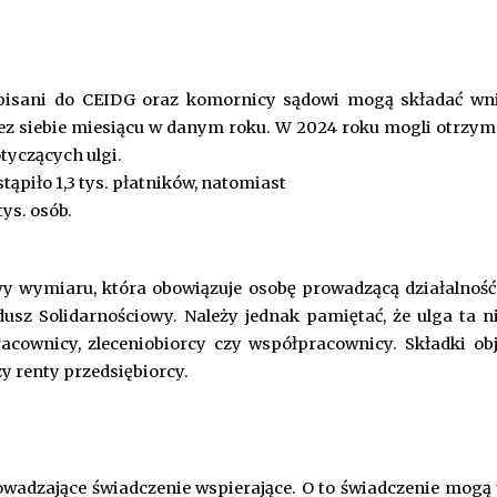
pisani do CEIDG oraz komornicy sądowi mogą składać wni
z siebie miesiącu w danym roku. W 2024 roku mogli otrzyma
tyczących ulgi.
ąpiło 1,3 tys. płatników, natomiast
ys. osób.
awy wymiaru, która obowiązuje osobę prowadzącą działalno
dusz Solidarnościowy. Należy jednak pamiętać, że ulga ta n
pracownicy, zleceniobiorcy czy współpracownicy. Składki o
zy renty przedsiębiorcy.
owadzające świadczenie wspierające. O to świadczenie mogą