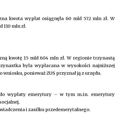
czna kwota wypłat osiągnęła 60 mld 572 mln zł. W
 110 mln zł.
zną kwotę 15 mld 604 mln zł. W regionie trzynastą
zynastka była wypłacana w wysokości najniższej
go wniosku, ponieważ ZUS przyznał ją z urzędu.
 do wypłaty emerytury – w tym m.in. emerytury
ocjalnej,
świadczenia i zasiłku przedemerytalnego.