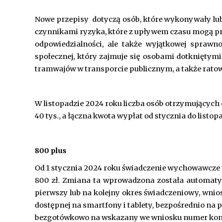
Nowe przepisy dotyczą osób, które wykonywały lu
czynnikami ryzyka, które z upływem czasu mogą pr
odpowiedzialności, ale także wyjątkowej sprawn
społecznej, który zajmuje się osobami dotkniętym
tramwajów w transporcie publicznym, a także ratown
W listopadzie 2024 roku liczba osób otrzymującyc
40 tys., a łączna kwota wypłat od stycznia do listop
800 plus
Od 1 stycznia 2024 roku świadczenie wychowawcze
800 zł. Zmiana ta wprowadzona została automatyc
pierwszy lub na kolejny okres świadczeniowy, wnio
dostępnej na smartfony i tablety, bezpośrednio na
bezgotówkowo na wskazany we wniosku numer konta.