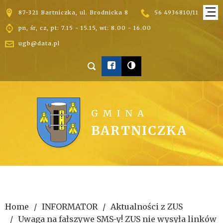


87-321 Bartniczka, ul. Brodnicka 8
56 4936810/11

pn, śr, cz, pt: 7.15 - 15.15, wt: 8.00 - 16.00

ugb@data.pl



GMINA
BARTNICZKA
Home
INFORMATOR
Aktualności z ZUS
Uwaga na fałszywe SMS-y! ZUS nie wysyła linków