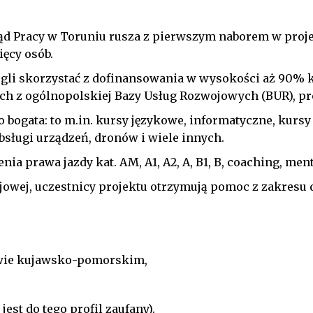
ząd Pracy w Toruniu rusza z pierwszym naborem w pro
ęcy osób.
mogli skorzystać z dofinansowania w wysokości aż 90% 
 z ogólnopolskiej Bazy Usług Rozwojowych (BUR), pr
 bogata: to m.in. kursy językowe, informatyczne, kursy
sługi urządzeń, dronów i wiele innych.
nia prawa jazdy kat. AM, A1, A2, A, B1, B, coaching, me
jowej, uczestnicy projektu otrzymują pomoc z zakres
ztwie kujawsko-pomorskim,
jest do tego profil zaufany).