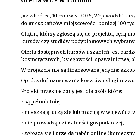
Oferta WUP w Toruniu
Już wkrótce, 10 czerwca 2026, Wojewódzki Ur
do mieszkańców miejscowości poniżej 100 tysi
Chętni, którzy zgłoszą się do projektu, będą 
kursów czy studiów podyplomowych wybranych
Oferta dostępnych kursów i szkoleń jest bardzo
kosmetycznych, księgowości, spawalnictwa, ob
W projekcie nie są finansowane jedynie: szkole
Oprócz dofinansowania kosztów usługi rozwo
Projekt przeznaczony jest dla osób, które:
• są pełnoletnie,
• mieszkają, uczą się lub pracują w wojewód
• nie prowadzą działalności gospodarczej,
• zgłoszą się i przejdą nabór online (konieczny 