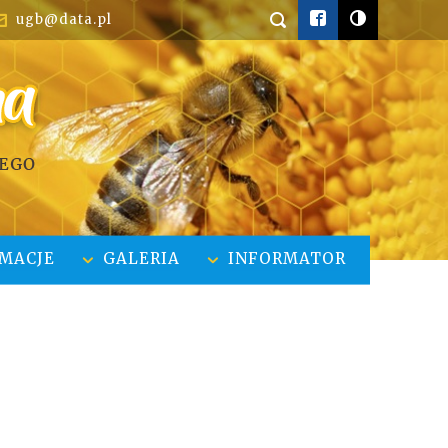


ugb@data.pl


MACJE
GALERIA
INFORMATOR