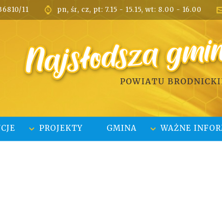
36810/11
pn, śr, cz, pt: 7.15 - 15.15, wt: 8.00 - 16.00

CJE
PROJEKTY
GMINA
WAŻNE INFOR