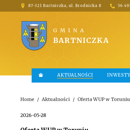
87-321 Bartniczka, ul. Brodnicka 8
56 49


GMINA
BARTNICZKA
AKTUALNOŚCI
INWESTY

Home
Aktualności
Oferta WUP w Toruniu
2026-05-28